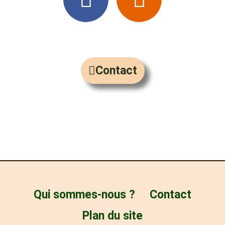
c
v
e
e
b
l
Contact
o
o
o
p
k
e
Qui sommes-nous ?
Contact
Plan du site