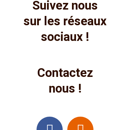
Suivez nous
sur les réseaux
sociaux !
Contactez
nous !
F
E
a
n