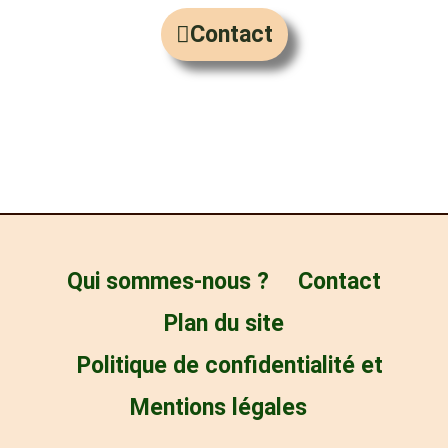
b
l
Contact
o
o
o
p
k
e
Qui sommes-nous ?
Contact
Plan du site
Politique de confidentialité et
Mentions légales